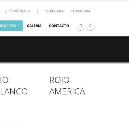
Contáctanos
33 3479 6826
33 2256 5444
ODUCTOS
GALERIA
CONTACTO
IO
ROJO
BLANCO
AMERICA