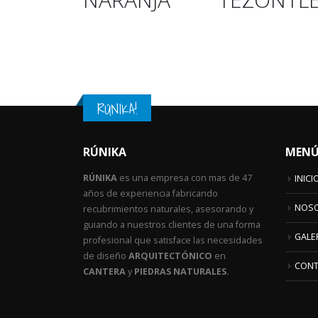
RÚNIKA!
RÚNIKA
MEN
RÚNIKA
es una empresa con mas de 47
INICI
años de experiencia fabricando
NOS
recubrimientos naturales, asesorando y
guiando a nuestros clientes de una forma
GALE
profesional que satisface las necesidades
de diseño
ARQUITECTÓNICO
en
CON
CANTERA
y
PIEDRAS NATURALES.