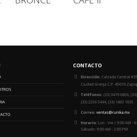
Ú
CONTACTO
O
Dirección:
Calzada Central #35
Ciudad Granja C.P. 45010 Zapop
OTROS
Teléfonos:
(33) 3479 6826, (33
RIA
(33) 2256 5444, (33) 1863 1635
Correo:
ventas@runika.mx
TACTO
Horario:
Lun - Vie / 9:00 AM - 
Sábado: 9:00 AM - 2:00 PM