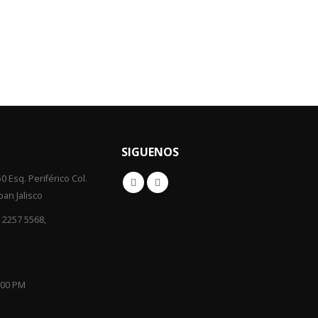
SIGUENOS
0 Esq. Periférico Col.
an Jalisco
) 2257 5568,
6:00 PM