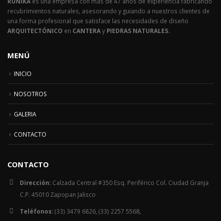
RÚNIKA
es una empresa con mas de 47 años de experiencia fabricando
recubrimientos naturales, asesorando y guiando a nuestros clientes de
una forma profesional que satisface las necesidades de diseño
ARQUITECTÓNICO
en
CANTERA
y
PIEDRAS NATURALES.
MENÚ
INICIO
NOSOTROS
GALERIA
CONTACTO
CONTACTO
Dirección:
Calzada Central #350 Esq. Periférico Col. Ciudad Granja
C.P. 45010 Zapopan Jalisco
Teléfonos:
(33) 3479 6826, (33) 2257 5568,