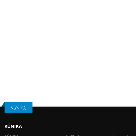
Clientes Satisfechos al año
47
Años de Experiencia
2,494
M² de Área de Produccion
698
M² Show Room
RÚNIKA!
RÚNIKA