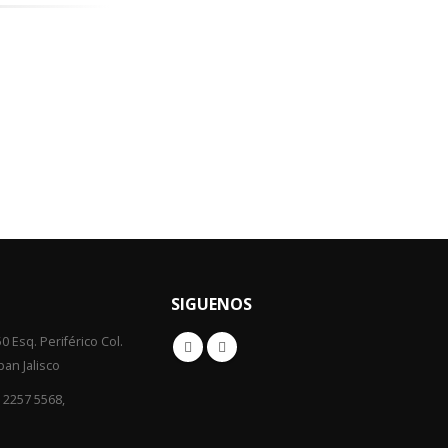
SIGUENOS
0 Esq. Periférico Col.
an Jalisco
) 2257 5568,