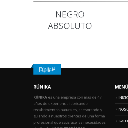
NEGRO
ABSOLUTO
RÚNIKA!
RÚNIKA
MEN
RÚNIKA
es una empresa con mas de 47
INICI
años de experiencia fabricando
NOS
recubrimientos naturales, asesorando y
guiando a nuestros clientes de una forma
GALE
profesional que satisface las necesidades