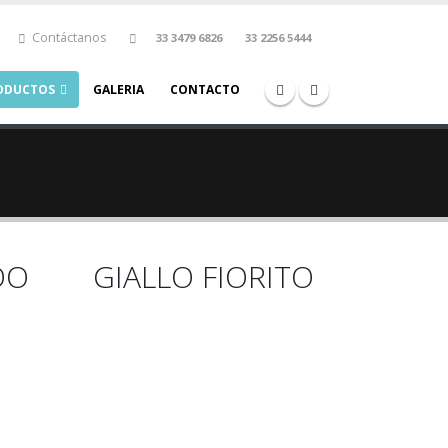
Contáctanos
33 3479 6826
33 2256 5444
ODUCTOS
GALERIA
CONTACTO
DO
GIALLO FIORITO