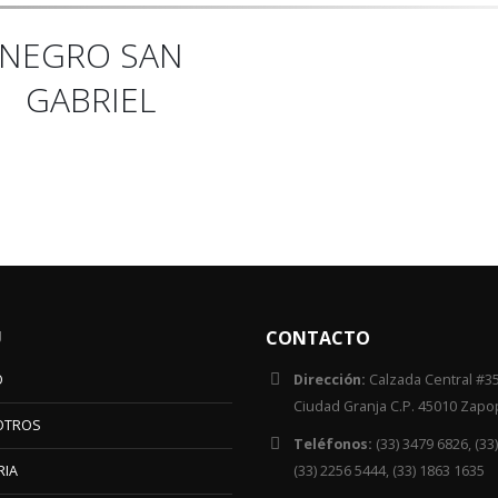
NEGRO SAN
GABRIEL
Ú
CONTACTO
O
Dirección:
Calzada Central #35
Ciudad Granja C.P. 45010 Zapop
OTROS
Teléfonos:
(33) 3479 6826, (33
RIA
(33) 2256 5444, (33) 1863 1635